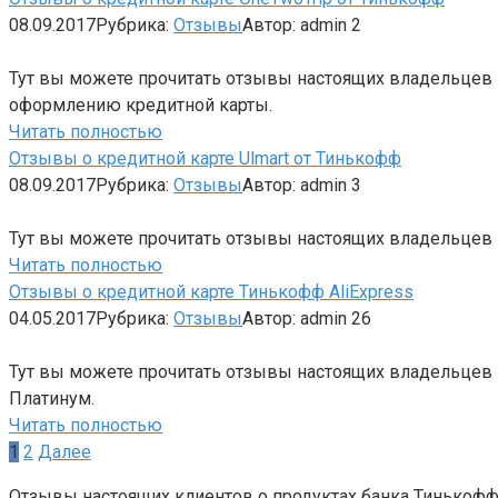
08.09.2017
Рубрика:
Отзывы
Автор:
admin
2
Тут вы можете прочитать отзывы настоящих владельцев 
оформлению кредитной карты.
Читать полностью
Отзывы о кредитной карте Ulmart от Тинькофф
08.09.2017
Рубрика:
Отзывы
Автор:
admin
3
Тут вы можете прочитать отзывы настоящих владельцев к
Читать полностью
Отзывы о кредитной карте Тинькофф AliExpress
04.05.2017
Рубрика:
Отзывы
Автор:
admin
26
Тут вы можете прочитать отзывы настоящих владельцев 
Платинум.
Читать полностью
Пагинация
1
2
Далее
записей
Отзывы настоящих клиентов о продуктах банка Тинькофф. 