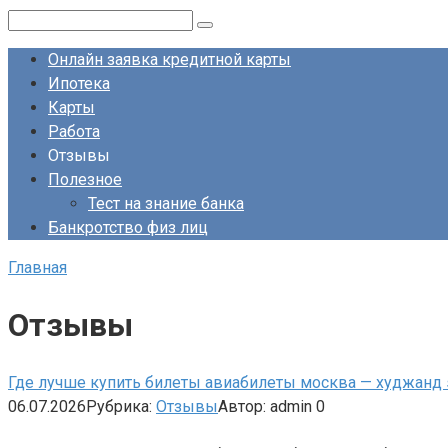
Перейти
Поиск:
к
Онлайн заявка кредитной карты
контенту
Ипотека
Карты
Работа
Отзывы
Полезное
Тест на знание банка
Банкротство физ лиц
Главная
Отзывы
Где лучше купить билеты авиабилеты москва — худжанд 
06.07.2026
Рубрика:
Отзывы
Автор:
admin
0